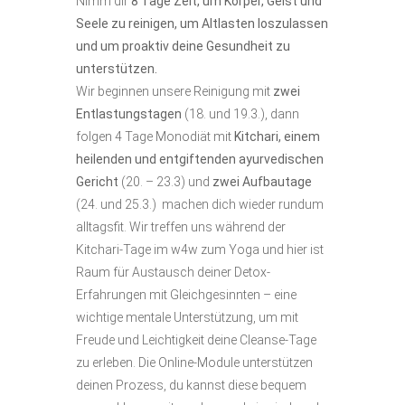
Nimm dir
8 Tage Zeit, um Körper, Geist und
Seele zu reinigen, um Altlasten loszulassen
und um proaktiv deine Gesundheit zu
unterstützen.
Wir beginnen unsere Reinigung mit
zwei
Entlastungstagen
(18. und 19.3.), dann
folgen 4 Tage Monodiät mit
Kitchari, einem
heilenden und entgiftenden ayurvedischen
Gericht
(20. – 23.3) und
zwei Aufbautage
(24. und 25.3.) machen dich wieder rundum
alltagsfit. Wir treffen uns während der
Kitchari-Tage im w4w zum Yoga und hier ist
Raum für Austausch deiner Detox-
Erfahrungen mit Gleichgesinnten – eine
wichtige mentale Unterstützung, um mit
Freude und Leichtigkeit deine Cleanse-Tage
zu erleben. Die Online-Module unterstützen
deinen Prozess, du kannst diese bequem