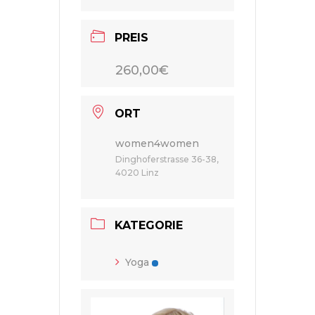
PREIS
260,00€
ORT
women4women
Dinghoferstrasse 36-38,
4020 Linz
KATEGORIE
Yoga