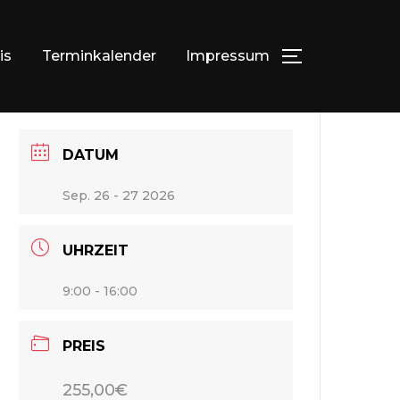
is
Terminkalender
Impressum
SEITENLEI
DATUM
Sep. 26 - 27 2026
UHRZEIT
9:00 - 16:00
PREIS
255,00€