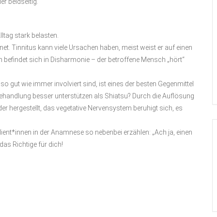
er beidseitig.
ltag stark belasten.
net. Tinnitus kann viele Ursachen haben, meist weist er auf einen
 befindet sich in Disharmonie – der betroffene Mensch „hört“
o gut wie immer involviert sind, ist eines der besten Gegenmittel
ehandlung besser unterstützen als Shiatsu? Durch die Auflösung
er hergestellt, das vegetative Nervensystem beruhigt sich, es
Klient*innen in der Anamnese so nebenbei erzählen: „Ach ja, einen
das Richtige für dich!