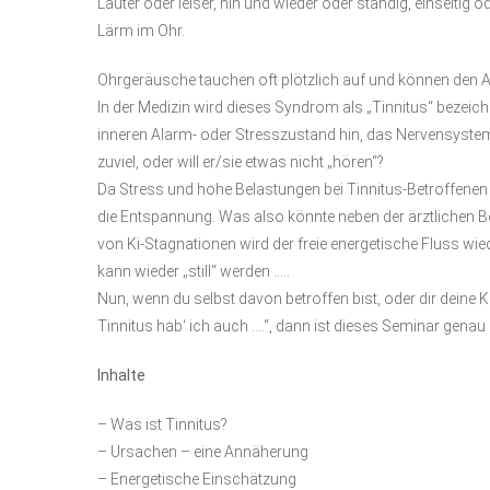
Lauter oder leiser, hin und wieder oder ständig, einseitig od
Lärm im Ohr.
Ohrgeräusche tauchen oft plötzlich auf und können den Al
In der Medizin wird dieses Syndrom als „Tinnitus“ bezeich
inneren Alarm- oder Stresszustand hin, das Nervensystem
zuviel, oder will er/sie etwas nicht „hören“?
Da Stress und hohe Belastungen bei Tinnitus-Betroffenen s
die Entspannung. Was also könnte neben der ärztlichen B
von Ki-Stagnationen wird der freie energetische Fluss wied
kann wieder „still“ werden …..
Nun, wenn du selbst davon betroffen bist, oder dir deine 
Tinnitus hab‘ ich auch ….“, dann ist dieses Seminar genau 
Inhalte
– Was ist Tinnitus?
– Ursachen – eine Annäherung
– Energetische Einschätzung