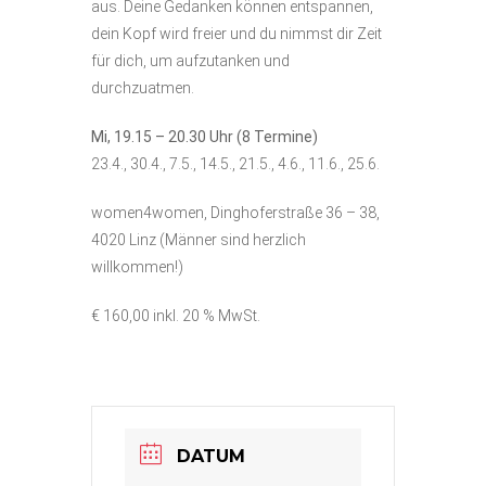
aus. Deine Gedanken können entspannen,
dein Kopf wird freier und du nimmst dir Zeit
für dich, um aufzutanken und
durchzuatmen.
Mi, 19.15 – 20.30 Uhr (8 Termine)
23.4., 30.4., 7.5., 14.5., 21.5., 4.6., 11.6., 25.6.
women4women, Dinghoferstraße 36 – 38,
4020 Linz (Männer sind herzlich
willkommen!)
€ 160,00 inkl. 20 % MwSt.
DATUM